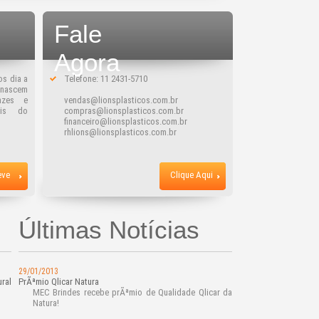
Fale
Agora
os dia a
Telefone: 11 2431-5710
, nascem
azes e
vendas@lionsplasticos.com.br
ais do
compras@lionsplasticos.com.br
financeiro@lionsplasticos.com.br
rhlions@lionsplasticos.com.br
eve
Clique Aqui
Últimas Notícias
29/01/2013
ral
PrÃªmio Qlicar Natura
MEC Brindes recebe prÃªmio de Qualidade Qlicar da
Natura!