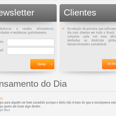
ewsletter
Clientes
dastre-se e receba informativos,
Da relação de parceria que cultivam
idades e tendências gratuitamente.
dia com clientes em todo o Brasil
soluções cada vez mais efic
alinhadas as diretrizes glob
me:
desenvolvimento sustentável.
ail:
Em br
nsamento do Dia
13
po para alguém ser bem sucedido porque o êxito não é mais do que a recompensa natu
po gasto em fazer algo direito.
ph Ross