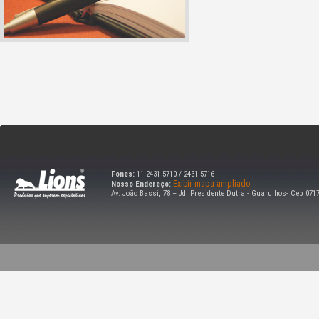
Fones:
11 2431-5710 / 2431-5716
Exibir mapa ampliado
Nosso Endereço:
Av. João Bassi, 78 – Jd. Presidente Dutra - Guarulhos- Cep 071