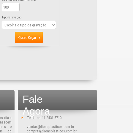
Tipo Gravação
Fale
Agora
os dia a
Telefone: 11 2431-5710
, nascem
azes e
vendas@lionsplasticos.com.br
ais do
compras@lionsplasticos.com.br