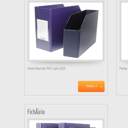
Porta Revista PVC cam.0,20
Pasta
Saiba +
FichÃ¡rio