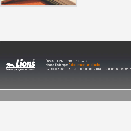
Fones:
11 2431-5710 / 2431-5716
Exibir mapa ampliado
Nosso Endereço:
Av. João Bassi, 78 – Jd. Presidente Dutra - Guarulhos- Cep 0717